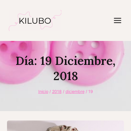
Saltar
al
contenido
Día: 19 Diciembre,
2018
Inicio
/
2018
/
diciembre
/
19