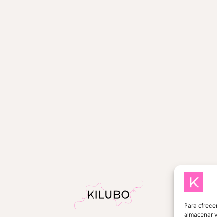
DE
TELA
PATRONES
GRATIS
Para ofrecer
almacenar y/