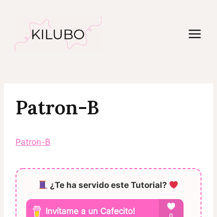
Saltar
al
contenido
Patron-B
Patron-B
¿Te ha servido este Tutorial?