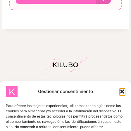
Gestionar consentimiento
INICIO
SOBRE MÍ
TIENDA
TUTORIALES GRATUITOS
Para ofrecer las mejores experiencias, utilizamos tecnologías como las
cookies para almacenar y/o acceder a la información del dispositivo. El
ZONA DE SUSCRIPTORES
consentimiento de estas tecnologías nos permitirá procesar datos como
el comportamiento de navegación o las identificaciones únicas en este
MIS COMPRAS
CONTACTO
sitio. No consentir o retirar el consentimiento, puede afectar