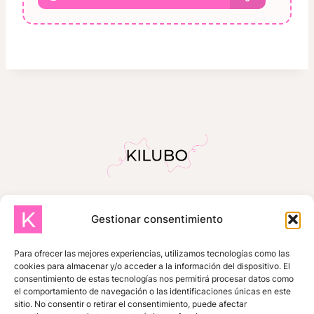
Gestionar consentimiento
INICIO
SOBRE MÍ
TIENDA
TUTORIALES GRATUITOS
Para ofrecer las mejores experiencias, utilizamos tecnologías como las
cookies para almacenar y/o acceder a la información del dispositivo. El
ZONA DE SUSCRIPTORES
consentimiento de estas tecnologías nos permitirá procesar datos como
el comportamiento de navegación o las identificaciones únicas en este
MIS COMPRAS
CONTACTO
sitio. No consentir o retirar el consentimiento, puede afectar