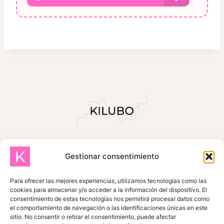
Gestionar consentimiento
INICIO
SOBRE MÍ
TIENDA
TUTORIALES GRATUITOS
Para ofrecer las mejores experiencias, utilizamos tecnologías como las
cookies para almacenar y/o acceder a la información del dispositivo. El
ZONA DE SUSCRIPTORES
consentimiento de estas tecnologías nos permitirá procesar datos como
el comportamiento de navegación o las identificaciones únicas en este
MIS COMPRAS
CONTACTO
sitio. No consentir o retirar el consentimiento, puede afectar