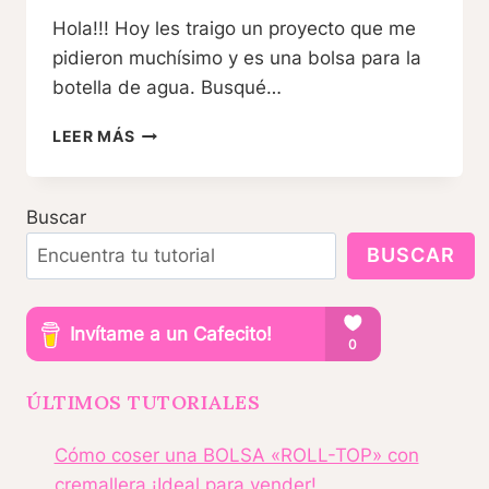
Hola!!! Hoy les traigo un proyecto que me
pidieron muchísimo y es una bolsa para la
botella de agua. Busqué…
COSER
LEER MÁS
PARA
VENDER
│BOLSA
Buscar
PARA
LA
BUSCAR
BOTELLA
DE
AGUA
ÚLTIMOS TUTORIALES
Cómo coser una BOLSA «ROLL-TOP» con
│INSTRUCCIONES
cremallera ¡Ideal para vender!