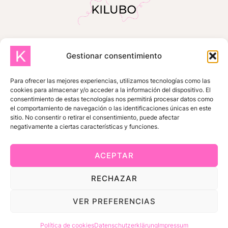
Gestionar consentimiento
INICIO
SOBRE MÍ
TIENDA
TUTORIALES GRATUITOS
Para ofrecer las mejores experiencias, utilizamos tecnologías como las
cookies para almacenar y/o acceder a la información del dispositivo. El
ZONA DE SUSCRIPTORES
consentimiento de estas tecnologías nos permitirá procesar datos como
el comportamiento de navegación o las identificaciones únicas en este
MIS COMPRAS
CONTACTO
sitio. No consentir o retirar el consentimiento, puede afectar
negativamente a ciertas características y funciones.
ACEPTAR
© 2026 KILUBO |
Impressum
RECHAZAR
|
Datenschutzerklärung
VER PREFERENCIAS
Política de cookies
Datenschutzerklärung
Impressum