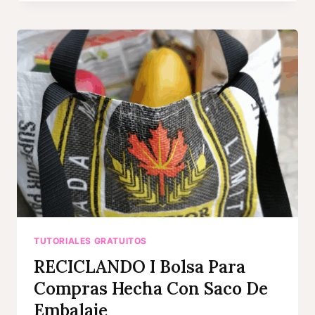
VENDER
BOLSA
CON
DIVISIONES
PARA
LAS
COMPRAS
TUTORIALES GRATUITOS
RECICLANDO I Bolsa Para
Compras Hecha Con Saco De
Embalaje