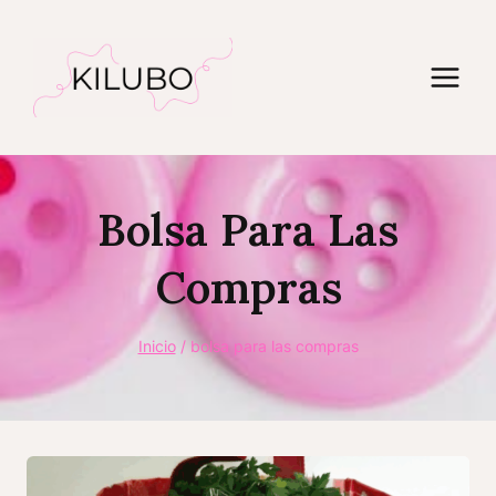
Saltar
al
contenido
Bolsa Para Las
Compras
Inicio
/
bolsa para las compras