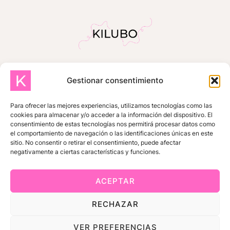
Gestionar consentimiento
INICIO
SOBRE MÍ
TIENDA
TUTORIALES GRATUITOS
Para ofrecer las mejores experiencias, utilizamos tecnologías como las
cookies para almacenar y/o acceder a la información del dispositivo. El
ZONA DE SUSCRIPTORES
consentimiento de estas tecnologías nos permitirá procesar datos como
el comportamiento de navegación o las identificaciones únicas en este
MIS COMPRAS
CONTACTO
sitio. No consentir o retirar el consentimiento, puede afectar
negativamente a ciertas características y funciones.
ACEPTAR
© 2026 KILUBO |
Impressum
RECHAZAR
|
Datenschutzerklärung
VER PREFERENCIAS