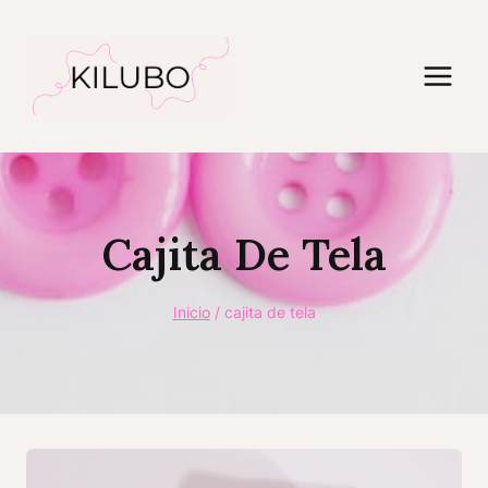
Saltar
al
contenido
Cajita De Tela
Inicio
/
cajita de tela