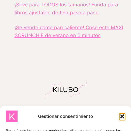
¡Sirve para TODOS los tamaños! Funda para
libros ajustable de tela paso a paso
¡Se vende como pan caliente! Cose este MAXI
SCRUNCHIE de verano en 5 minutos
Gestionar consentimiento
INICIO
SOBRE MÍ
TIENDA
TUTORIALES GRATUITOS
Para ofrecer las mejores experiencias, utilizamos tecnologías como las