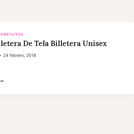
 GRATUITOS
lletera De Tela Billetera Unisex
24 febrero, 2018
IY:
BILLETERA
DE
TELA
BILLETERA
UNISEX