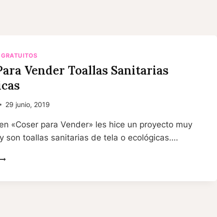
 GRATUITOS
Para Vender Toallas Sanitarias
icas
29 junio, 2019
 en «Coser para Vender» les hice un proyecto muy
 y son toallas sanitarias de tela o ecológicas….
COSER
PARA
VENDER
TOALLAS
ANITARIAS
ECOLÓGICAS