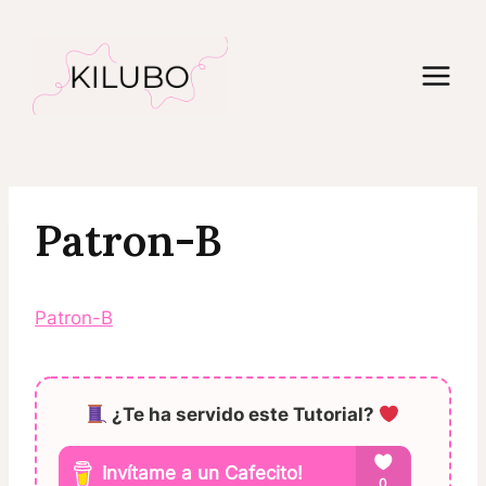
Saltar
al
contenido
Patron-B
Patron-B
¿Te ha servido este Tutorial?