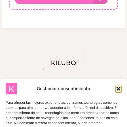
Gestionar consentimiento
INICIO
SOBRE MÍ
TIENDA
TUTORIALES GRATUITOS
Para ofrecer las mejores experiencias, utilizamos tecnologías como las
cookies para almacenar y/o acceder a la información del dispositivo. El
ZONA DE SUSCRIPTORES
consentimiento de estas tecnologías nos permitirá procesar datos como
el comportamiento de navegación o las identificaciones únicas en este
MIS COMPRAS
CONTACTO
sitio. No consentir o retirar el consentimiento, puede afectar